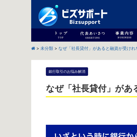
>
未分類
>
なぜ「社長貸付」があると融資が受けれ
銀行取引のお悩み解消
なぜ「社長貸付」があ