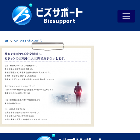
>
pc_cashflow05