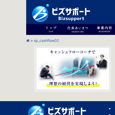
>
sp_cashflow02