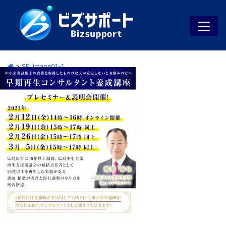
>
SP_image01-1