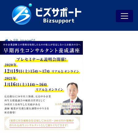
>
SP_image01