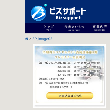
>
SP_image03