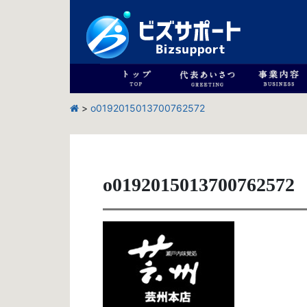
>
o0192015013700762572
o0192015013700762572