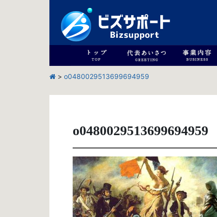
>
o0480029513699694959
o0480029513699694959