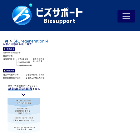
>
SP_regeneration14